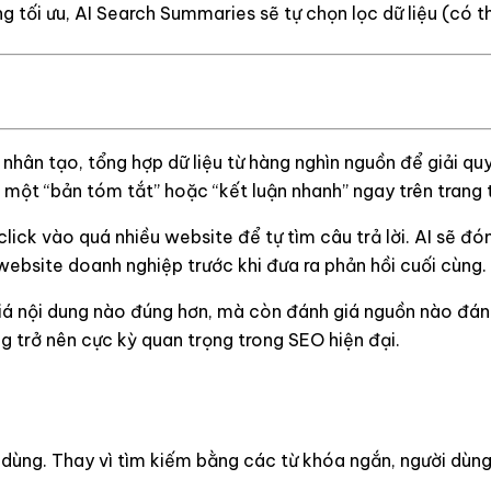
 tối ưu, AI Search Summaries sẽ tự chọn lọc dữ liệu (có th
 nhân tạo, tổng hợp dữ liệu từ hàng nghìn nguồn để giải quy
 một “bản tóm tắt” hoặc “kết luận nhanh” ngay trên trang 
ick vào quá nhiều website để tự tìm câu trả lời. AI sẽ đón
website doanh nghiệp trước khi đưa ra phản hồi cuối cùng.
nội dung nào đúng hơn, mà còn đánh giá nguồn nào đáng tin
 trở nên cực kỳ quan trọng trong SEO hiện đại.
 dùng. Thay vì tìm kiếm bằng các từ khóa ngắn, người dùng