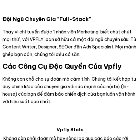
Đội Ngũ Chuyên Gia "Full-Stack"
Thay vì chỉ tuyển được 1 nhân viên Marketing 'biết chút chút
mọi thứ', với VPFLY, bạn sở hữu cả một đội ngũ chuyên sâu: Từ
Content Writer, Designer, SEOer đến Ads Specialist. Mọi mảnh
ghép bạn cần, chúng tôi đều có sẵn.
Các Công Cụ Độc Quyền Của Vpfly
Không còn chỗ cho sự đoán mò cảm tính. Chúng tôi kết hợp tư
duy chiến lược của chuyên gia với sức mạnh của nội bộ (In-
house) của bạn để đảm bảo chiến dịch của bạn luôn vận hành
với hiệu suất cao nhất.
Vpfly Stats
Không còn phải đoán mò hay sàng lọc qua các báo cáo rời