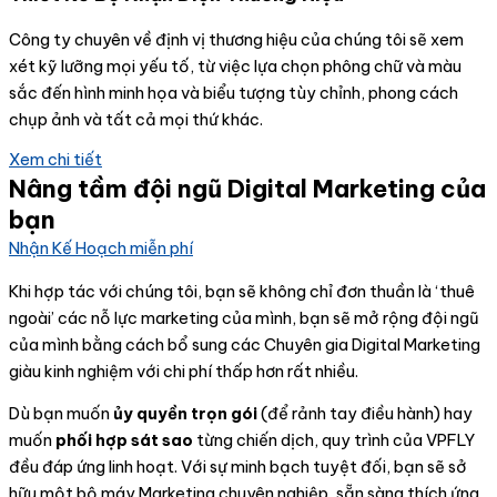
Công ty chuyên về định vị thương hiệu của chúng tôi sẽ xem
xét kỹ lưỡng mọi yếu tố, từ việc lựa chọn phông chữ và màu
sắc đến hình minh họa và biểu tượng tùy chỉnh, phong cách
chụp ảnh và tất cả mọi thứ khác.
Xem chi tiết
Nâng tầm đội ngũ Digital Marketing của
bạn
Nhận Kế Hoạch miễn phí
Khi hợp tác với chúng tôi, bạn sẽ không chỉ đơn thuần là ‘thuê
ngoài’ các nỗ lực marketing của mình, bạn sẽ mở rộng đội ngũ
của mình bằng cách bổ sung các Chuyên gia Digital Marketing
giàu kinh nghiệm với chi phí thấp hơn rất nhiều.
Dù bạn muốn
ủy quyền trọn gói
(để rảnh tay điều hành) hay
muốn
phối hợp sát sao
từng chiến dịch, quy trình của VPFLY
đều đáp ứng linh hoạt. Với sự minh bạch tuyệt đối, bạn sẽ sở
hữu một bộ máy Marketing chuyên nghiệp, sẵn sàng thích ứng