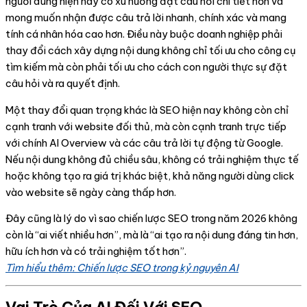
người dùng hiện nay có xu hướng đặt câu hỏi chi tiết hơn và
mong muốn nhận được câu trả lời nhanh, chính xác và mang
tính cá nhân hóa cao hơn. Điều này buộc doanh nghiệp phải
thay đổi cách xây dựng nội dung không chỉ tối ưu cho công cụ
tìm kiếm mà còn phải tối ưu cho cách con người thực sự đặt
câu hỏi và ra quyết định.
Một thay đổi quan trọng khác là SEO hiện nay không còn chỉ
cạnh tranh với website đối thủ, mà còn cạnh tranh trực tiếp
với chính AI Overview và các câu trả lời tự động từ Google.
Nếu nội dung không đủ chiều sâu, không có trải nghiệm thực tế
hoặc không tạo ra giá trị khác biệt, khả năng người dùng click
vào website sẽ ngày càng thấp hơn.
Đây cũng là lý do vì sao chiến lược SEO trong năm 2026 không
còn là “ai viết nhiều hơn”, mà là “ai tạo ra nội dung đáng tin hơn,
hữu ích hơn và có trải nghiệm tốt hơn”.
Tìm hiểu thêm: Chiến lược SEO trong kỷ nguyên AI
Vai Trò Của AI Đối Với SEO