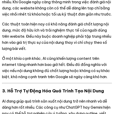
nhiều. Khi Google ngày càng thông minh trong việc đánh giá nội
dung, các website không còn có thể dễ dàng lên top chỉ bằng
việc nhồi nhét từ khóa hoặc tối ưu kỹ thuật đơn giản như trước.
Các thuật toán hiện nay có khả năng đánh giá chất lượng nội
dung, mức độ hữu ích và trải nghiệm thực tế của người dùng
trên website. Điều này buộc doanh nghiệp phải tập trung nhiều
hơn vào giá trị thực sự của nội dung thay vì chỉ chạy theo số
lượng bài viết.
Ở một khía cạnh khác, AI cũng khiến lượng content trên
internet tăng nhanh hơn bao giờ hết. Điều đó đồng nghĩa với
việc nếu nội dung không đủ chất lượng hoặc không có sự khác
biệt, khả năng cạnh tranh trên Google sẽ ngày càng khó hơn.
3. Hỗ Trợ Tự Động Hóa Quá Trình Tạo Nội Dung
AI đang giúp quá trình sản xuất nội dung trở nên nhanh và dễ
dàng hơn rất nhiều. Các công cụ như ChatGPT hay Gemini hiện
nay có thể hỗ trợ nghiên cứu ý tưởng, xây dựng outline, viết