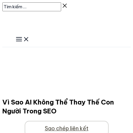
Nhảy
Tìm
tới
kiếm
nội
…
dung
Vì Sao AI Không Thể Thay Thế Con
Người Trong SEO
Sao chép liên kết