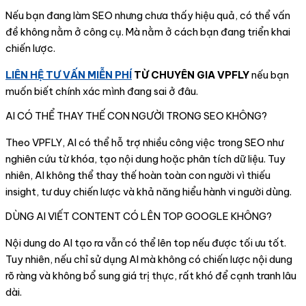
Nếu bạn đang làm SEO nhưng chưa thấy hiệu quả, có thể vấn
đề không nằm ở công cụ. Mà nằm ở cách bạn đang triển khai
chiến lược.
LIÊN HỆ TƯ VẤN MIỄN PHÍ
TỪ CHUYÊN GIA VPFLY
nếu bạn
muốn biết chính xác mình đang sai ở đâu.
AI CÓ THỂ THAY THẾ CON NGƯỜI TRONG SEO KHÔNG?
Theo VPFLY, AI có thể hỗ trợ nhiều công việc trong SEO như
nghiên cứu từ khóa, tạo nội dung hoặc phân tích dữ liệu. Tuy
nhiên, AI không thể thay thế hoàn toàn con người vì thiếu
insight, tư duy chiến lược và khả năng hiểu hành vi người dùng.
DÙNG AI VIẾT CONTENT CÓ LÊN TOP GOOGLE KHÔNG?
Nội dung do AI tạo ra vẫn có thể lên top nếu được tối ưu tốt.
Tuy nhiên, nếu chỉ sử dụng AI mà không có chiến lược nội dung
rõ ràng và không bổ sung giá trị thực, rất khó để cạnh tranh lâu
dài.