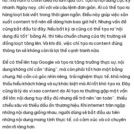
nó, mà nằm ở chính điều nó làm quá tốt: tạo ra nội dung cực kỳ
nhanh. Ngày nay, chỉ với vài câu lệnh đơn giản, AI có thể tạo ra
hàng loạt bài viết trong thời gian ngắn. Điều này giúp việc sản
xuất content trở nên dễ dàng hơn bao giờ hết. Nhưng vấn đề
cũng bắt đầu từ đây. Nếu bất kỳ ai cũng có thể tạo ra “nội
dung đủ tốt” bằng AI, thì tiêu chuẩn chung của thị trường sẽ
đồng loạt tăng lên. Và khi đó, việc chỉ tạo ra content đúng
thông tin sẽ không còn là lợi thế cạnh tranh nữa.
Để có thể lên top Google và tạo ra tăng trưởng thực sự, nội
dung không chỉ cần “đúng”, mà còn phải tốt hơn mặt bằng
chung. Nó cần có góc nhìn riêng, trải nghiệm thực tế, khả năng
thấu hiểu khách hàng và sự khác biệt mà AI rất khó tạo ra. Đây
cũng là lý do vì sao content do AI tạo ra thường gặp một vấn
đề lớn: nội dung tuy đầy đủ nhưng dễ trở nên “an toàn”, thiếu
chiều sâu và thiếu dấu ấn thương hiệu. Khi internet tràn ngập
những nội dung giống nhau, người dùng sẽ bắt đầu ưu tiên
những nội dung mang tính thực tế, có cảm xúc và có chuyên
môn rõ ràng hơn.