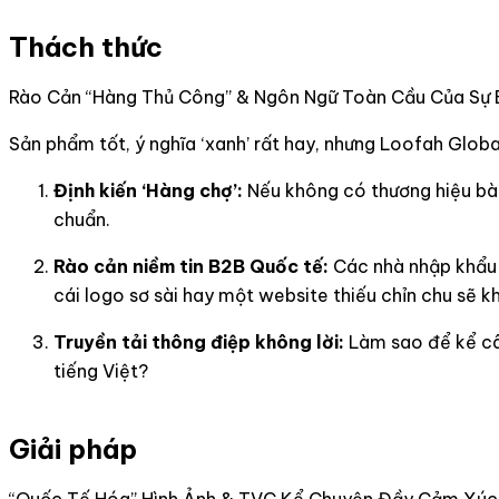
Thách thức​
Rào Cản “Hàng Thủ Công” & Ngôn Ngữ Toàn Cầu Của Sự 
Sản phẩm tốt, ý nghĩa ‘xanh’ rất hay, nhưng Loofah Globa
Định kiến ‘Hàng chợ’:
Nếu không có thương hiệu bài
chuẩn.
Rào cản niềm tin B2B Quốc tế:
Các nhà nhập khẩu (
cái logo sơ sài hay một website thiếu chỉn chu sẽ k
Truyền tải thông điệp không lời:
Làm sao để kể câu
tiếng Việt?
Giải pháp
“Quốc Tế Hóa” Hình Ảnh & TVC Kể Chuyện Đầy Cảm Xúc