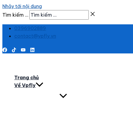
Nhảy tới nội dung
Tìm kiếm …
0396902889
contact@vpfly.vn
Trang chủ
Về Vpfly