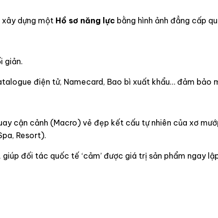
là xây dựng một
Hồ sơ năng lực
bằng hình ảnh đẳng cấp qu
i giản.
talogue điện tử, Namecard, Bao bì xuất khẩu… đảm bảo mọ
uay cận cảnh (Macro) vẻ đẹp kết cấu tự nhiên của xơ mướp,
Spa, Resort).
, giúp đối tác quốc tế ‘cảm’ được giá trị sản phẩm ngay lậ