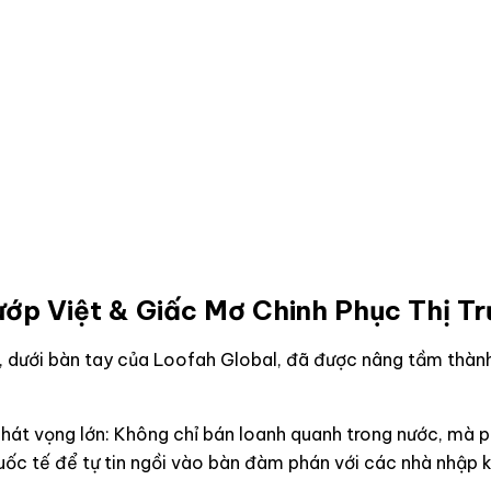
ướp Việt & Giấc Mơ Chinh Phục Thị T
 dưới bàn tay của Loofah Global, đã được nâng tầm thành 
át vọng lớn: Không chỉ bán loanh quanh trong nước, mà 
ốc tế để tự tin ngồi vào bàn đàm phán với các nhà nhập k