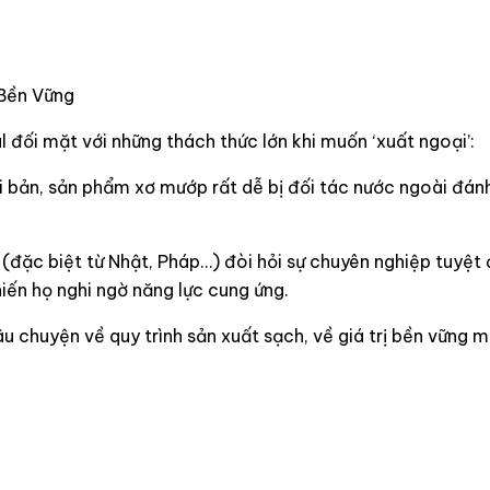
Bền Vững
l đối mặt với những thách thức lớn khi muốn ‘xuất ngoại’:
 bản, sản phẩm xơ mướp rất dễ bị đối tác nước ngoài đánh
đặc biệt từ Nhật, Pháp…) đòi hỏi sự chuyên nghiệp tuyệt đ
hiến họ nghi ngờ năng lực cung ứng.
 chuyện về quy trình sản xuất sạch, về giá trị bền vững