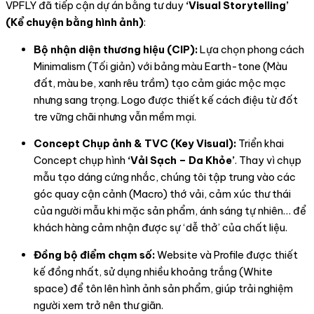
VPFLY đã tiếp cận dự án bằng tư duy
‘Visual Storytelling’
(Kể chuyện bằng hình ảnh)
:
Bộ nhận diện thương hiệu (CIP):
Lựa chọn phong cách
Minimalism (Tối giản) với bảng màu Earth-tone (Màu
đất, màu be, xanh rêu trầm) tạo cảm giác mộc mạc
nhưng sang trọng. Logo được thiết kế cách điệu từ đốt
tre vững chãi nhưng vẫn mềm mại.
Concept Chụp ảnh & TVC (Key Visual):
Triển khai
Concept chụp hình
‘Vải Sạch – Da Khỏe’
. Thay vì chụp
mẫu tạo dáng cứng nhắc, chúng tôi tập trung vào các
góc quay cận cảnh (Macro) thớ vải, cảm xúc thư thái
của người mẫu khi mặc sản phẩm, ánh sáng tự nhiên… để
khách hàng cảm nhận được sự ‘dễ thở’ của chất liệu.
Đồng bộ điểm chạm số:
Website và Profile được thiết
kế đồng nhất, sử dụng nhiều khoảng trắng (White
space) để tôn lên hình ảnh sản phẩm, giúp trải nghiệm
người xem trở nên thư giãn.