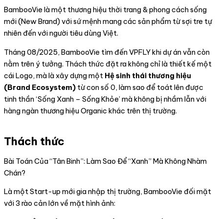
BambooVie là một thương hiệu thời trang & phong cách sống
mới (New Brand) với sứ mệnh mang các sản phẩm từ sợi tre tự
nhiên đến với người tiêu dùng Việt.
Tháng 08/2025, BambooVie tìm đến VPFLY khi dự án vẫn còn
nằm trên ý tưởng. Thách thức đặt ra không chỉ là thiết kế một
cái Logo, mà là xây dựng một
Hệ sinh thái thương hiệu
(Brand Ecosystem)
từ con số 0, làm sao để toát lên được
tinh thần ‘Sống Xanh – Sống Khỏe’ mà không bị nhầm lẫn với
hàng ngàn thương hiệu Organic khác trên thị trường.
Thách thức​
Bài Toán Của “Tân Binh”: Làm Sao Để “Xanh” Mà Không Nhàm
Chán?
Là một Start-up mới gia nhập thị trường, BambooVie đối mặt
với 3 rào cản lớn về mặt hình ảnh: