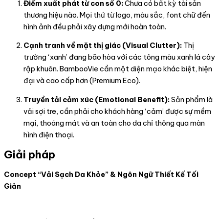
Điểm xuất phát từ con số 0:
Chưa có bất kỳ tài sản
thương hiệu nào. Mọi thứ từ logo, màu sắc, font chữ đến
hình ảnh đều phải xây dựng mới hoàn toàn.
Cạnh tranh về mặt thị giác (Visual Clutter):
Thị
trường ‘xanh’ đang bão hòa với các tông màu xanh lá cây
rập khuôn. BambooVie cần một diện mạo khác biệt, hiện
đại và cao cấp hơn (Premium Eco).
Truyền tải cảm xúc (Emotional Benefit):
Sản phẩm là
vải sợi tre, cần phải cho khách hàng ‘cảm’ được sự mềm
mại, thoáng mát và an toàn cho da chỉ thông qua màn
hình điện thoại.
Giải pháp
Concept “Vải Sạch Da Khỏe” & Ngôn Ngữ Thiết Kế Tối
Giản