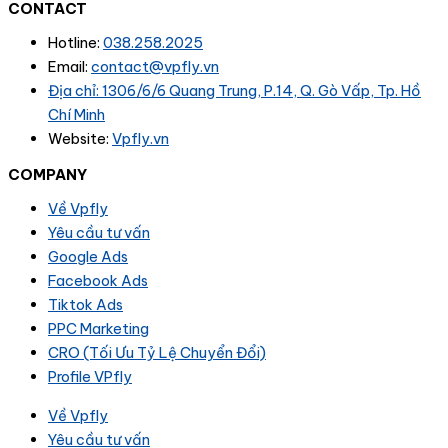
CONTACT
Hotline:
038.258.2025
Email:
contact@vpfly.vn
Địa chỉ: 1306/6/6 Quang Trung, P.14, Q. Gò Vấp, Tp. Hồ
Chí Minh
Website:
Vpfly.vn
COMPANY
Về Vpfly
Yêu cầu tư vấn
Google Ads
Facebook Ads
Tiktok Ads
PPC Marketing
CRO (Tối Ưu Tỷ Lệ Chuyển Đổi)
Profile VPfly
Về Vpfly
Yêu cầu tư vấn